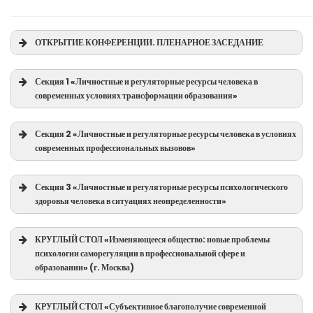
ОТКРЫТИЕ КОНФЕРЕНЦИИ. ПЛЕНАРНОЕ ЗАСЕДАНИЕ
Секция 1 «Личностные и регуляторные ресурсы человека в
современных условиях трансформации образования»
ОТКРЫТИЕ КОНФЕРЕНЦИИ
ПЛЕНАРНОЕ ЗАСЕДАНИЕ
Секция 2 «Личностные и регуляторные ресурсы человека в условиях
современных профессиональных вызовов»
Секция 1 «Личностные и
регуляторные ресурсы человека в
Секция 3 «Личностные и регуляторные ресурсы психологического
здоровья человека в ситуациях неопределенности»
современных условиях
Секция 2 «Личностные и
трансформации образования»
регуляторные ресурсы человека в
КРУГЛЫЙ СТОЛ «Изменяющееся общество: новые проблемы
психологии саморегуляции в профессиональной сфере и
условиях современных
Секция 3 «Личностные и
образовании» (г. Москва)
профессиональных вызовов»
регуляторные ресурсы
Ссылка для просмотра открытия
КРУГЛЫЙ СТОЛ «Субъективное благополучие современной
психологического здоровья человека