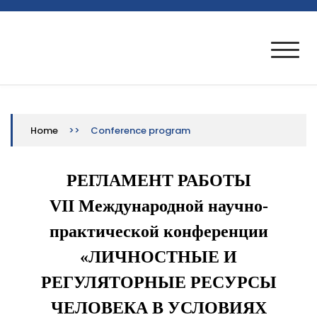
Skip
to
VII Международная научно-
Конференция проводится при финансовой
content
поддержке РФФИ, проект № 20-013-22001
практическая конференция
>>
Home
Conference program
РЕГЛАМЕНТ РАБОТЫ
VII Международной научно-
практической конференции
«ЛИЧНОСТНЫЕ И
РЕГУЛЯТОРНЫЕ РЕСУРСЫ
ЧЕЛОВЕКА В УСЛОВИЯХ