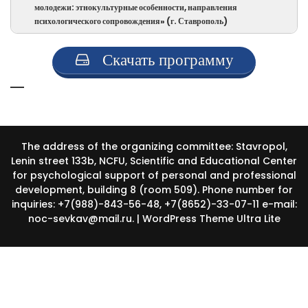
конференции и пленарного
молодежи: этнокультурные особенности, направления
КРУГЛЫЙ СТОЛ «Изменяющееся
в ситуациях неопределенности»
психологического сопровождения» (г. Ставрополь)
заседания
общество: новые проблемы
Скачать программу
психологии саморегуляции в
КРУГЛЫЙ СТОЛ «Субъективное
профессиональной сфере и
благополучие современной
образовании» (г. Москва)
молодежи: этнокультурные
The address of the organizing committee: Stavropol,
особенности, направления
Lenin street 133b, NCFU, Scientific and Educational Center
психологического сопровождения»
for psychological support of personal and professional
development, building 8 (room 509). Phone number for
(г. Ставрополь)
inquiries: +7(988)-843-56-48, +7(8652)-33-07-11 e-mail:
noc-sevkav@mail.ru. | WordPress Theme
Ultra Lite
Ссылка для просмотра
Докладчик
Тема доклада