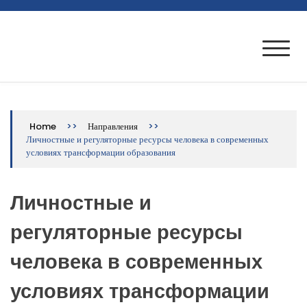
Skip
to
VII Международная научно-
Конференция проводится при финансовой
content
поддержке РФФИ, проект № 20-013-22001
практическая конференция
>>
>>
Home
Направления
Личностные и регуляторные ресурсы человека в современных
условиях трансформации образования
Личностные и
регуляторные ресурсы
человека в современных
условиях трансформации